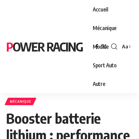
Accueil
Mécanique
POWER RACING
Modèle
Aa
Font
Resizer
Sport Auto
Autre
MÉCANIQUE
Booster batterie
lithium : performance