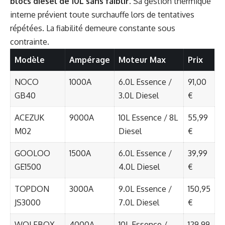
blocs diesel de 10L sans faiblir
. Sa gestion thermique
interne prévient toute surchauffe lors de tentatives
répétées. La fiabilité demeure constante sous
contrainte.
Modèle
Ampérage
Moteur Max
Prix
NOCO
1000A
6.0L Essence /
91,00
GB40
3.0L Diesel
€
ACEZUK
9000A
10L Essence / 8L
55,99
M02
Diesel
€
GOOLOO
1500A
6.0L Essence /
39,99
GE1500
4.0L Diesel
€
TOPDON
3000A
9.0L Essence /
150,95
JS3000
7.0L Diesel
€
WOLFBOX
4000A
10L Essence /
129,99