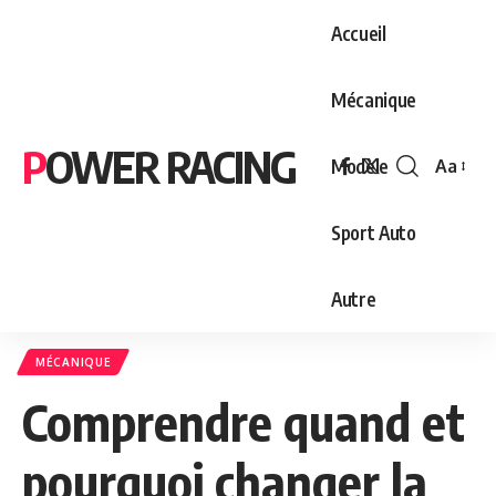
Accueil
Mécanique
POWER RACING
Modèle
Aa
Font
Resizer
Sport Auto
Autre
MÉCANIQUE
Comprendre quand et
pourquoi changer la