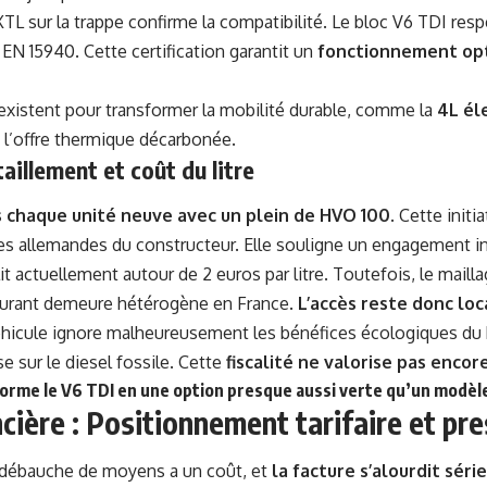
XTL sur la trappe confirme la compatibilité. Le bloc V6 TDI resp
N 15940. Cette certification garantit un
fonctionnement opt
 existent pour transformer la mobilité durable, comme la
4L él
 l’offre thermique décarbonée.
aillement et coût du litre
s chaque unité neuve avec un plein de HVO 100
. Cette initi
s allemandes du constructeur. Elle souligne un engagement in
it actuellement autour de 2 euros par litre. Toutefois, le maill
rburant demeure hétérogène en France.
L’accès reste donc loc
hicule ignore malheureusement les bénéfices écologiques du 
e sur le diesel fossile. Cette
fiscalité ne valorise pas enco
orme le V6 TDI en une option presque
aussi verte qu’un modèl
cière : Positionnement tarifaire et pre
 débauche de moyens a un coût, et
la facture s’alourdit sér