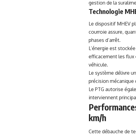
gestion de la suralim
Technologie MHE
Le dispositif MHEV pl
courroie assure, quant
phases d’arrêt.
L’énergie est stocké
efficacement les flux
véhicule.
Le système délivre u
précision mécanique d
Le PTG autorise éga
interviennent princi
Performances
km/h
Cette débauche de tec