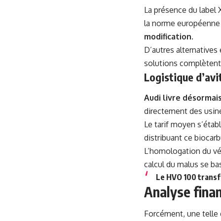
La présence du label 
la norme européenne E
modification
.
D’autres alternatives
solutions complètent
Logistique d’avit
Audi livre désormai
directement des usine
Le tarif moyen s’établ
distribuant ce bioca
L’homologation du vé
calcul du malus se bas
Le HVO 100 transf
Analyse finan
Forcément, une telle