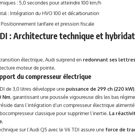
iques : 5,0 secondes pour atteindre 100 km/h
tal : Intégration du HVO 100 et décarbonation
: Positionnement tarifaire et pression fiscale
DI : Architecture technique et hybrid
ransition électrique, Audi surprend en
redonnant ses lettre
tecture moteur de pointe.
apport du compresseur électrique
DI de 3,0 litres développe une
puissance de 299 ch (220 kW)
0 Nm
, garantissant une poussée vigoureuse dès les bas régim
réside dans l’intégration d’un compresseur électrique alimenté
bocompresseur classique pour supprimer l’inertie.
La réactivi
e
.
echnique sur l’Audi Q5 avec le V6 TDI assure une
force de tr