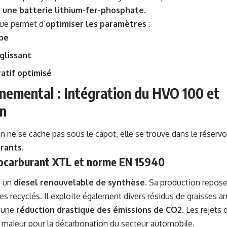
 une batterie lithium-fer-phosphate
.
que permet d’
optimiser les paramètres
:
rbe
 glissant
atif optimisé
nnemental : Intégration du HVO 100 et
n
on ne se cache pas sous le capot, elle se trouve dans le réservoi
urants
.
iocarburant XTL et norme EN 15940
e un
diesel renouvelable de synthèse
. Sa production repos
s recyclés. Il exploite également divers résidus de graisses a
e une
réduction drastique des émissions de CO2
. Les rejets
er majeur pour la décarbonation du secteur automobile.