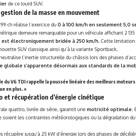
ier
de ce lourd SUV.
 gestion de la masse en mouvement
99 ch réalise l’exercice du
0 à 100 km/h en seulement 5,0 
rique demeure remarquable pour un véhicule affichant 2 135 k
e est électroniquement bridée à 250 km/h
. Cette limitatio
houette SUV classique ainsi qu’à la variante Sportback.
eutralise l’inertie structurelle du châssis lors des phases d’acc
e globale s’apparente désormais aux standards de la mob
lle du V6 TDI rappelle la poussée linéaire des meilleurs moteurs 
e en plus. »
o et récupération d’énergie cinétique
ale quattro, livrée de série, garantit une
motricité optimale
. 
ue soient les contraintes météorologiques ou la dégradation du
 récupère jusqu’à 25 kW d’énergie lors des phases de décélér