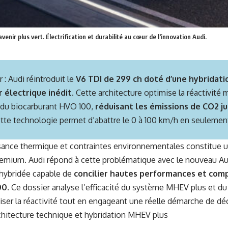
enir plus vert. Électrification et durabilité au cœur de l'innovation Audi.
r : Audi réintroduit le
V6 TDI de 299 ch doté d’une hybridati
 électrique inédit
. Cette architecture optimise la réactivité
e du biocarburant HVO 100,
réduisant les émissions de CO2 ju
cette technologie permet d’abattre le 0 à 100 km/h en seulemen
ssance thermique et contraintes environnementales constitue u
premium. Audi répond à cette problématique avec le nouveau A
 hybridée capable de
concilier hautes performances et compa
00
. Ce dossier analyse l’efficacité du système MHEV plus et 
iser la réactivité tout en engageant une réelle démarche de dé
chitecture technique et hybridation MHEV plus