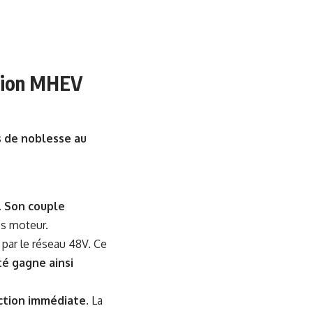
ation MHEV
s de noblesse au
. Son couple
es moteur.
 par le réseau 48V. Ce
té gagne ainsi
action immédiate
. La