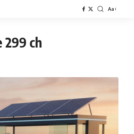
Aa
Font
Resizer
e 299 ch