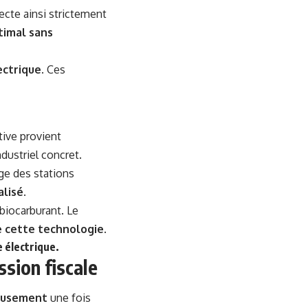
ecte ainsi strictement
imal sans
ectrique
. Ces
ative provient
dustriel concret.
age des stations
alisé
.
biocarburant. Le
re cette technologie
.
e électrique
.
ssion fiscale
ieusement
une fois