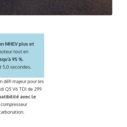
on MHEV plus et
 moteur tout en
squ’à 95 %
.
t 5,0 secondes.
n défi majeur pour les
udi Q5 V6 TDI de 299
tibilité avec le
du compresseur
carbonation.