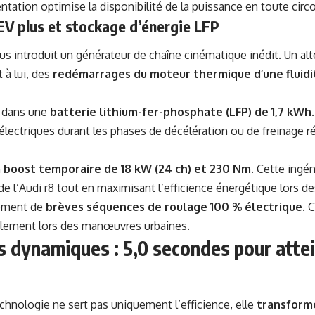
entation optimise la disponibilité de la puissance en toute circ
V plus et stockage d’énergie LFP
us introduit un générateur de chaîne cinématique inédit. Un al
 à lui, des
redémarrages du moteur thermique d’une fluidi
e dans une
batterie lithium-fer-phosphate (LFP) de 1,7 kWh
 électriques durant les phases de décélération ou de freinage r
n
boost temporaire de 18 kW (24 ch) et 230 Nm
. Cette ingén
e l’
Audi r8
tout en maximisant l’efficience énergétique lors des
lement de
brèves séquences de roulage 100 % électrique
. 
palement lors des manœuvres urbaines.
 dynamiques : 5,0 secondes pour atte
hnologie ne sert pas uniquement l’efficience, elle
transform