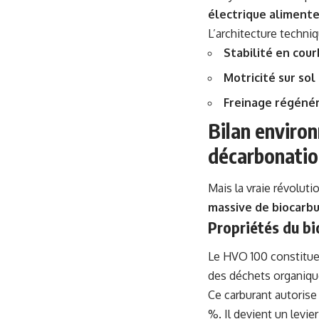
électrique alimente
L’architecture techni
Stabilité en cou
Motricité sur sol
Freinage régénér
Bilan enviro
décarbonatio
Mais la vraie révoluti
massive de biocarb
Propriétés du b
Le HVO 100 constitu
des déchets organique
Ce carburant autoris
%. Il devient un levi