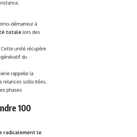
onstance.
terno-démarreur à
té totale
lors des
. Cette unité récupère
égénératif du
ierie rappelle la
 relances sollicitées.
Ces phases
indre 100
e radicalement le