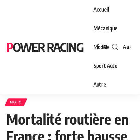
Accueil
Mécanique
POWER RACING
Modèle
Aa
Font
Resizer
Sport Auto
Autre
MOTO
Mortalité routière en
France : forte hausse