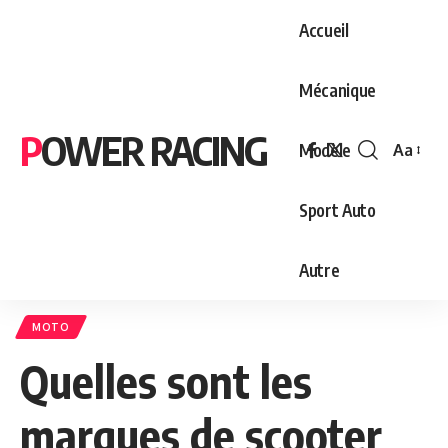
Accueil
Mécanique
POWER RACING
Modèle
Aa
Font
Resizer
Sport Auto
Autre
MOTO
Quelles sont les
marques de scooter