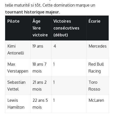
telle maturité si tôt. Cette domination marque un
tournant historique majeur
.
Pilote
Âge
Victoires
Écurie
1ère
consécutives
victoire
(début)
Kimi
19 ans
4
Mercedes
Antonelli
Max
18 ans 7
1
Red Bull
Verstappen
mois
Racing
Sebastian
21 ans 2
1
Toro
Vettel
mois
Rosso
Lewis
22 ans 5
1
McLaren
Hamilton
mois