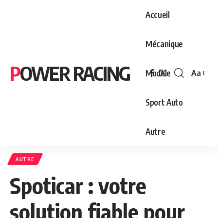
Accueil
Mécanique
POWER RACING
Modèle
Aa
Font
Resizer
Sport Auto
Autre
AUTRE
Spoticar : votre
solution fiable pour