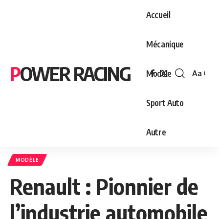
Accueil
Mécanique
POWER RACING
Modèle
Aa
Font
Resizer
Sport Auto
Autre
MODÈLE
Renault : Pionnier de
l’industrie automobile