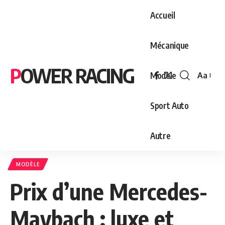
Accueil
Mécanique
POWER RACING
Modèle
Aa
Font
Resizer
Sport Auto
Autre
MODÈLE
Prix d’une Mercedes-
Maybach : luxe et